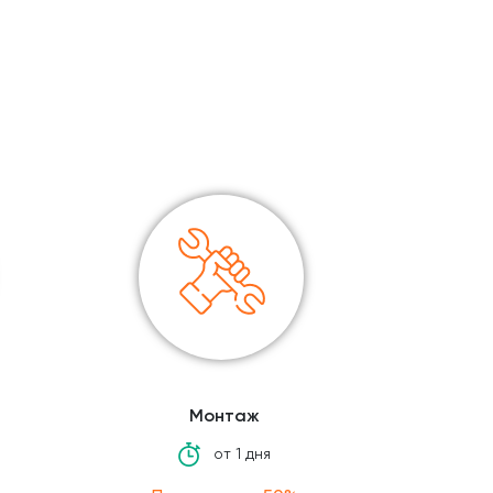
олговечность объемных букв.
ской продукции.
Монтаж
от 1 дня