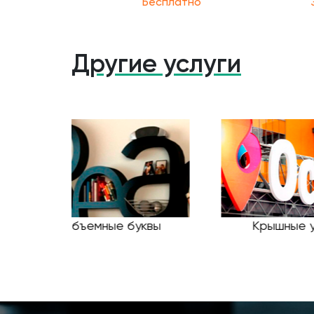
Бесплатно
Другие услуги
новки
Неоновые вывески