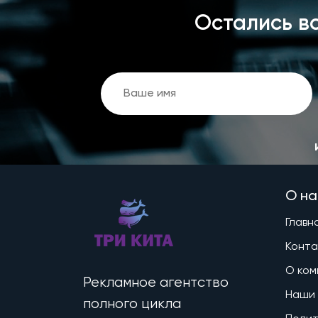
Остались в
О на
Главн
Конта
О ком
Рекламное агентство
Наши
полного цикла